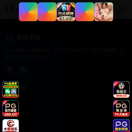
影视平台
影视平台
专业的免费日韩视频平台，提供高清影视资源、热门剧集推荐，为
您带来优质的观影体验。
微
微
快速链接
首页
动作片
喜剧片
爱情片