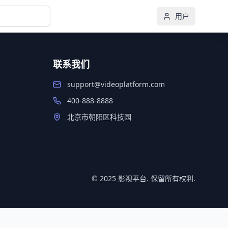
用户
联系我们
support@videoplatform.com
400-888-8888
北京市朝阳区科技园
© 2025 影视平台. 保留所有权利.