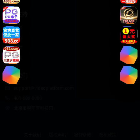
服务支持
客户服务
帮助中心
用户指南
版权声明
联系我们
support@videoplatform.com
400-888-8888
北京市朝阳区科技园
关于我们
版权声明
服务条款
隐私政策