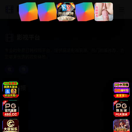
影视平台
影视平台
专业的免费日韩视频平台，提供高清影视资源、热门剧集推荐，为
您带来优质的观影体验。
微
微
快速链接
首页
动作片
喜剧片
爱情片