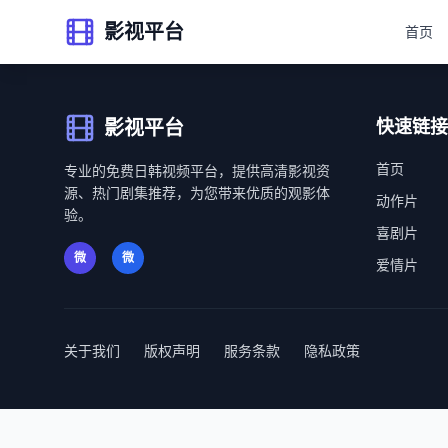
影视平台
首页
影视平台
快速链接
首页
专业的免费日韩视频平台，提供高清影视资
源、热门剧集推荐，为您带来优质的观影体
动作片
验。
喜剧片
微
微
爱情片
关于我们
版权声明
服务条款
隐私政策