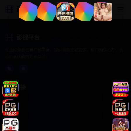
影视平台
影视平台
专业的免费日韩视频平台，提供高清影视资源、热门剧集推荐，为
您带来优质的观影体验。
微
微
快速链接
首页
动作片
喜剧片
爱情片