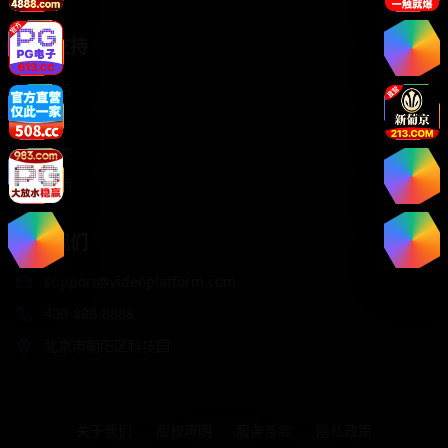
服务支持
客户服务
帮助中心
用户指南
版权声明
联系我们
support@videoplatform.com
400-888-8888
北京市朝阳区科技园
关于我们
版权声明
服务条款
隐私政策