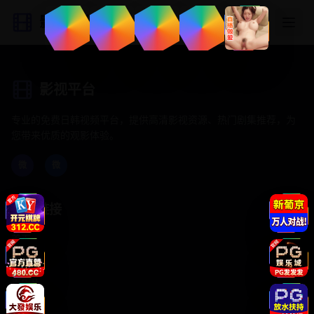
影视平台
影视平台
专业的免费日韩视频平台，提供高清影视资源、热门剧集推荐，为
您带来优质的观影体验。
微
微
快速链接
首页
动作片
喜剧片
爱情片