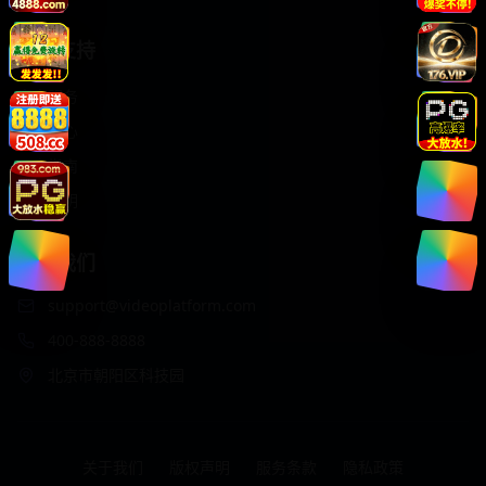
服务支持
客户服务
帮助中心
用户指南
版权声明
联系我们
support@videoplatform.com
400-888-8888
北京市朝阳区科技园
关于我们
版权声明
服务条款
隐私政策