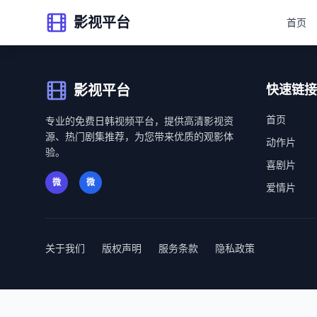
影视平台
首页
影视平台
快速链接
首页
专业的免费日韩视频平台，提供高清影视资
源、热门剧集推荐，为您带来优质的观影体
动作片
验。
喜剧片
微
微
爱情片
关于我们
版权声明
服务条款
隐私政策