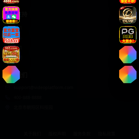
服务支持
客户服务
帮助中心
用户指南
版权声明
联系我们
support@videoplatform.com
400-888-8888
北京市朝阳区科技园
关于我们
版权声明
服务条款
隐私政策