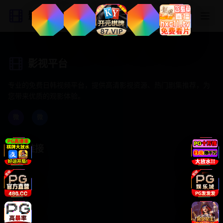
影视平台
影视平台
专业的免费日韩视频平台，提供高清影视资源、热门剧集推荐，为
您带来优质的观影体验。
微
微
快速链接
首页
动作片
喜剧片
爱情片