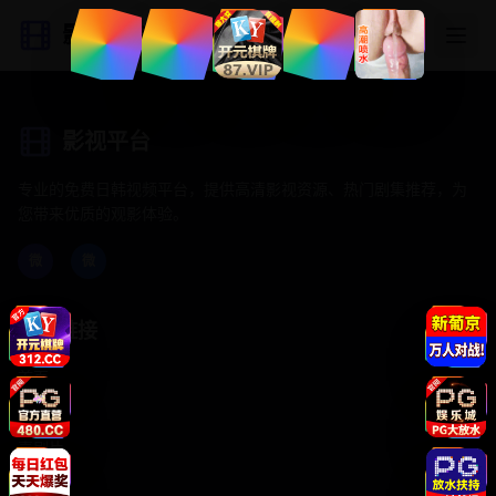
影视平台
影视平台
专业的免费日韩视频平台，提供高清影视资源、热门剧集推荐，为
您带来优质的观影体验。
微
微
快速链接
首页
动作片
喜剧片
爱情片