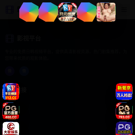
影视平台
影视平台
专业的免费日韩视频平台，提供高清影视资源、热门剧集推荐，为
您带来优质的观影体验。
微
微
快速链接
首页
动作片
喜剧片
爱情片