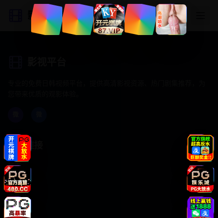
影视平台
影视平台
专业的免费日韩视频平台，提供高清影视资源、热门剧集推荐，为
您带来优质的观影体验。
微
微
快速链接
首页
动作片
喜剧片
爱情片