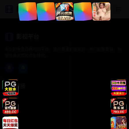
影视平台
影视平台
专业的免费日韩视频平台，提供高清影视资源、热门剧集推荐，为
您带来优质的观影体验。
微
微
快速链接
首页
动作片
喜剧片
爱情片