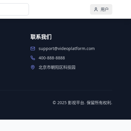
用户
联系我们
support@videoplatform.com
400-888-8888
北京市朝阳区科技园
© 2025 影视平台. 保留所有权利.