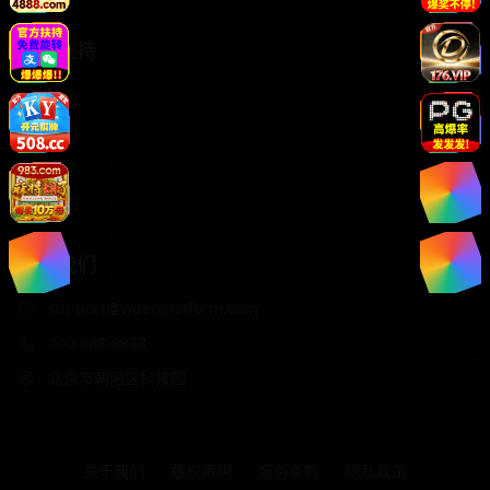
服务支持
客户服务
帮助中心
用户指南
版权声明
联系我们
support@videoplatform.com
400-888-8888
北京市朝阳区科技园
关于我们
版权声明
服务条款
隐私政策