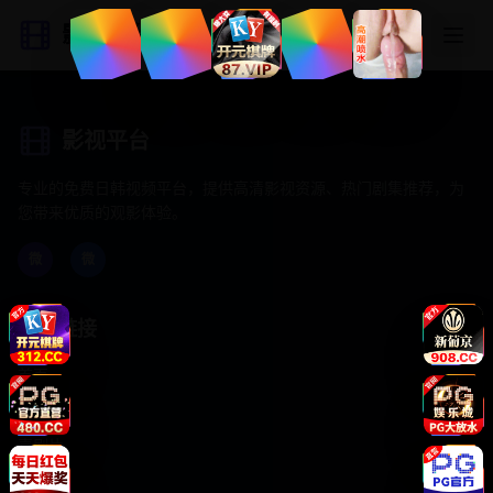
影视平台
影视平台
专业的免费日韩视频平台，提供高清影视资源、热门剧集推荐，为
您带来优质的观影体验。
微
微
快速链接
首页
动作片
喜剧片
爱情片