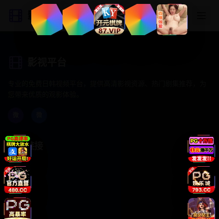
影视平台
影视平台
专业的免费日韩视频平台，提供高清影视资源、热门剧集推荐，为
您带来优质的观影体验。
微
微
快速链接
首页
动作片
喜剧片
爱情片