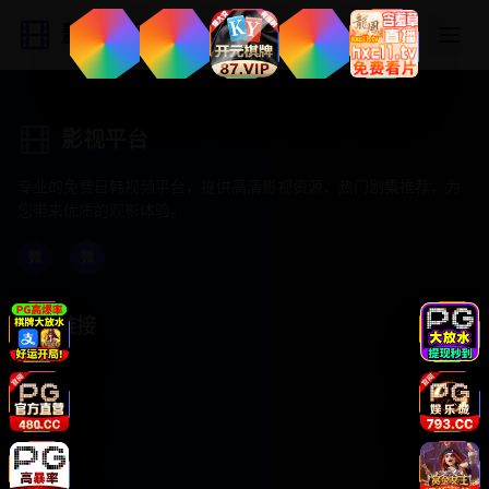
影视平台
影视平台
专业的免费日韩视频平台，提供高清影视资源、热门剧集推荐，为
您带来优质的观影体验。
微
微
快速链接
首页
动作片
喜剧片
爱情片