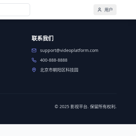
用户
联系我们
support@videoplatform.com
400-888-8888
北京市朝阳区科技园
© 2025 影视平台. 保留所有权利.