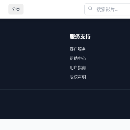
分类
服务支持
客户服务
帮助中心
用户指南
版权声明