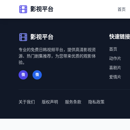
影视平台
首页
影视平台
快速链接
首页
专业的免费日韩视频平台，提供高清影视资
源、热门剧集推荐，为您带来优质的观影体
动作片
验。
喜剧片
微
微
爱情片
关于我们
版权声明
服务条款
隐私政策